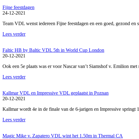
Fijne feestdagen
24-12-2021
Team VDL wenst iedereen Fijne feestdagen en een goed, gezond en 
Lees verder
Faltic HB by Baltic VDL 5th in World Cup London
20-12-2021
Ook een 5e plaats was er voor Nascar van’t Siamshof v. Emilion met r
Lees verder
Kallmar VDL en Impressive VDL geplaatst in Poznan
20-12-2021
Kallmar wordt 4e in de finale van de 6-jarigen en Impressive springt
Lees verder
Magic Mike v. Zapatero VDL wint het 1.50m in Thermal CA