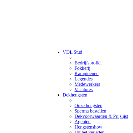
VDL Stud
Bedrijfsprofiel
Fokkerij
Kampioenen
Legendes
Medewerkers
Vacatures
Dekhengsten
Onze hengsten
Sperma bestellen
Dekvoorwaarden & Prijslijst
Agenten
Hengstenshow
Uit het verleden