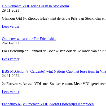
Gouvernante VDL wint 1.40m in Stockholm
29-11-2021
Glamour Girl (v. Zirocco Blue) wint de Grote Prijs van Stockholm e
Lees verder
Opnieuw winst voor For Friendship
26-11-2021
For Friendship en Lennard de Boer wisten ook de 2e ronde van de 
Lees verder
BBS McGegor (v. Cardento) wint Nations Cup met Ierse team in Vil
24-11-2021
2e Farezzo v. Arezzo VDL met Zwitserse team. Meer VDL gerelateer
Lees verder
Fandango K (v. Freeman VDL) wordt Oostenrijks Kampioen