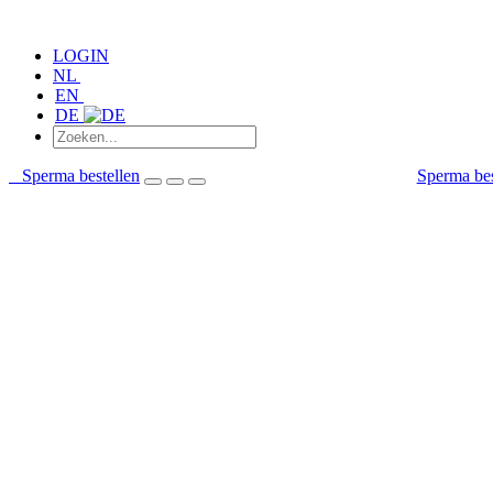
LOGIN
NL
EN
DE
Sperma bestellen
Sperma bes