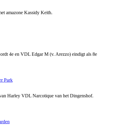
 met amazone Kassidy Keith.
wordt 4e en VDL Edgar M (v. Arezzo) eindigt als 8e
er Park
 van Harley VDL Narcotique van het Dingenshof.
arden