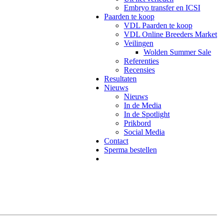
Embryo transfer en ICSI
Paarden te koop
VDL Paarden te koop
VDL Online Breeders Market
Veilingen
Wolden Summer Sale
Referenties
Recensies
Resultaten
Nieuws
Nieuws
In de Media
In de Spotlight
Prikbord
Social Media
Contact
Sperma bestellen